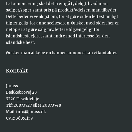
I al annoncering skal det fremgå tydeligt, hvad man
sælger/søger samt pris på produkt/ydelsen man tilbyder.
Dette beder vi venligst om, for at gøre siden lettest muligt
tilgængelig for annoncelæseren. Ønsket med siden her er
netop er at gøre salg mv. lettere tilgængeligt for
islandshesteejere, samt andre med interesse for den
islandske hest.
Ønsker man at købe en banner-annonce kan vi kontaktes
.
Kontakt
Jorass
Bækkebrovej 23
3220 Tisvildeleje
Tlf:
20873727
eller
20873748
Mail:
info@jorass.dk
CVR: 36051159