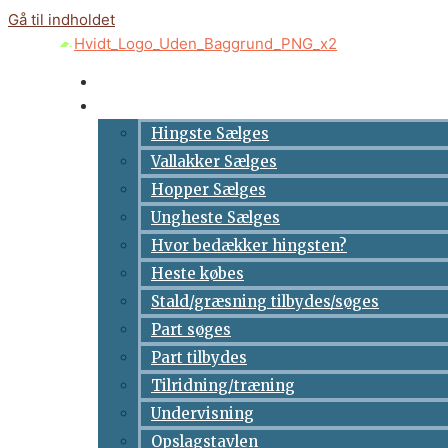
Gå til indholdet
FORSIDE
ANNONCER
Hingste Sælges
Vallakker Sælges
Hopper Sælges
Ungheste Sælges
Hvor bedækker hingsten?
Heste købes
Stald/græsning tilbydes/søges
Part søges
Part tilbydes
Tilridning/træning
Undervisning
Opslagstavlen