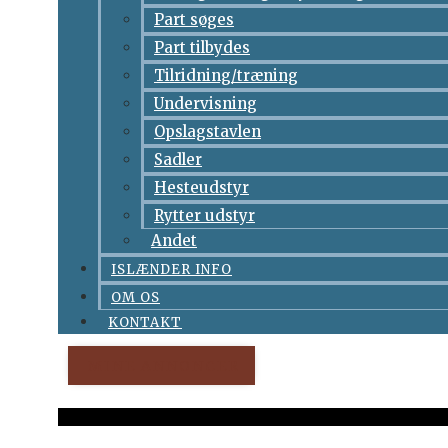
Part søges
Part tilbydes
Tilridning/træning
Undervisning
Opslagstavlen
Sadler
Hesteudstyr
Rytter udstyr
Andet
ISLÆNDER INFO
OM OS
KONTAKT
MINE ANNONCER