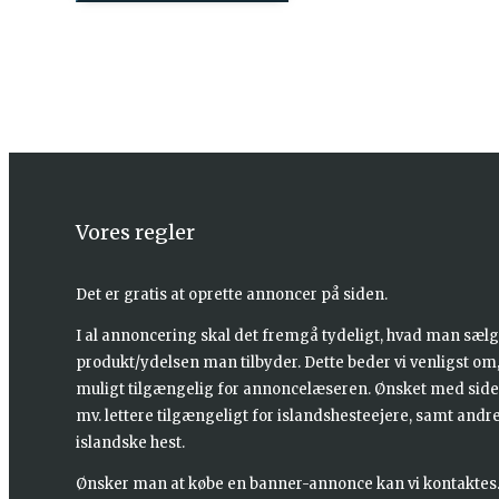
Abonner På V
Vores regler
Det er gratis at oprette annoncer på siden.
I al annoncering skal det fremgå tydeligt, hvad man sælg
produkt/ydelsen man tilbyder. Dette beder vi venligst om, 
muligt tilgængelig for annoncelæseren. Ønsket med siden
mv. lettere tilgængeligt for islandshesteejere, samt andr
islandske hest.
Ønsker man at købe en banner-annonce kan vi kontaktes