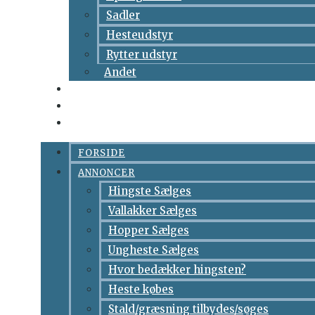
Sadler
Hesteudstyr
Rytter udstyr
Andet
ISLÆNDER INFO
OM OS
KONTAKT
FORSIDE
ANNONCER
Hingste Sælges
Vallakker Sælges
Hopper Sælges
Ungheste Sælges
Hvor bedækker hingsten?
Heste købes
Stald/græsning tilbydes/søges