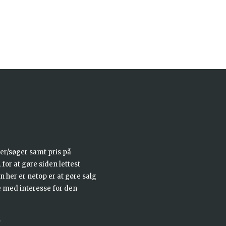
ores Nyhedsbre
er/søger samt pris på
for at gøre siden lettest
 her er netop er at gøre salg
e med interesse for den
.