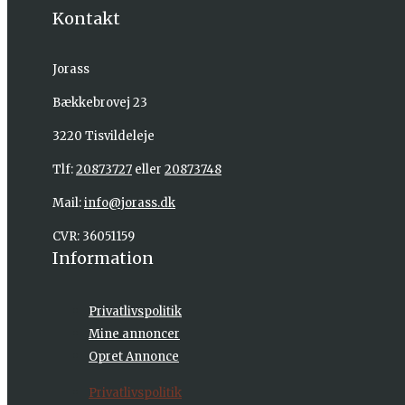
Kontakt
Jorass
Bækkebrovej 23
3220 Tisvildeleje
Tlf:
20873727
eller
20873748
Mail:
info@jorass.dk
CVR: 36051159
Information
Privatlivspolitik
Mine annoncer
Opret Annonce
Privatlivspolitik